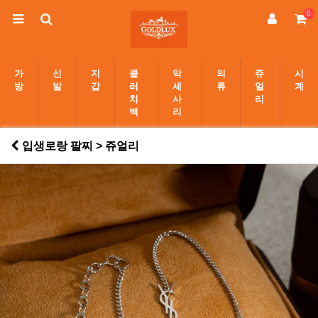
0
가
신
지
클
악
의
쥬
시
방
발
갑
러
세
류
얼
계
치
사
리
백
리
입생로랑 팔찌 > 쥬얼리