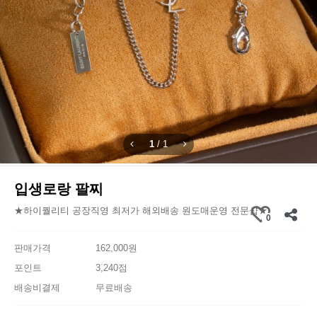
1
/
1
입생로랑 팔찌
★하이퀄리티 공장직영 최저가 해외배송 원도매운영 전문샵★
0
판매가격
162,000원
포인트
3,240점
배송비결제
무료배송