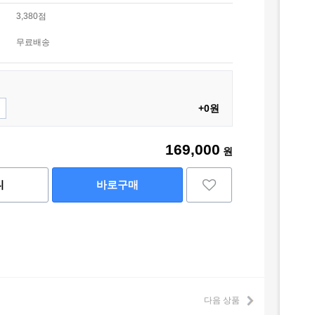
3,380점
무료배송
+0원
169,000
원
니
바로구매
다음 상품