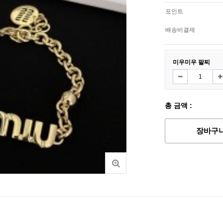
포인트
배송비결제
미우미우 팔찌
총 금액 :
장바구