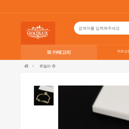
히트상
카테고리
쥬얼리