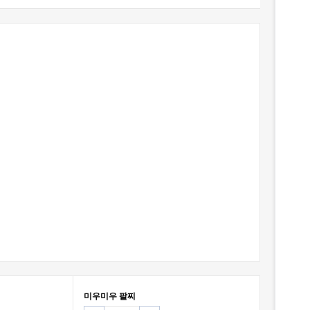
미우미우 팔찌