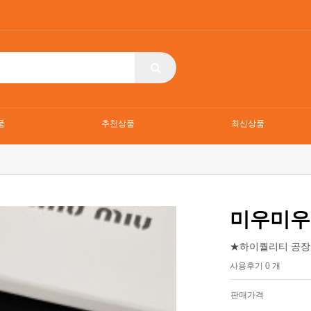
품
추천상품
최신상품
미우미우
★하이퀄리티 공장
사용후기 0 개
판매가격