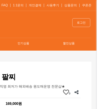
FAQ
1:1문의
개인결제
사용후기
상품문의
쿠폰존
로그인
인기상품
할인상품
 팔찌
직영 최저가 해외배송 원도매운영 전문샵★
0
169,000원