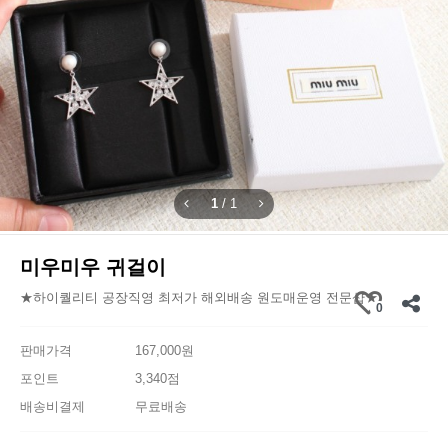
1
/
1
미우미우 귀걸이
★하이퀄리티 공장직영 최저가 해외배송 원도매운영 전문샵★
0
판매가격
167,000원
포인트
3,340점
배송비결제
무료배송