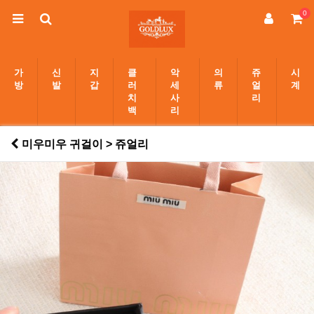
0
가
신
지
클
악
의
쥬
시
방
발
갑
러
세
류
얼
계
치
사
리
백
리
미우미우 귀걸이 > 쥬얼리