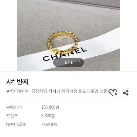
1
/
1
샤* 반지
★하이퀄리티 공장직영 최저가 해외배송 원도매운영 전문샵★
0
판매가격
166,000원
포인트
3,320점
배송비결제
무료배송