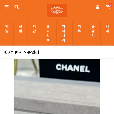
0
가
신
지
클
악
의
쥬
시
방
발
갑
러
세
류
얼
계
치
사
리
백
리
샤* 반지 > 쥬얼리