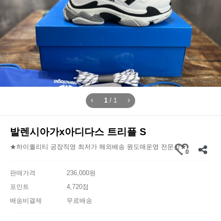
1
/
1
발렌시아가x아디다스 트리플 S
★하이퀄리티 공장직영 최저가 해외배송 원도매운영 전문샵★
0
판매가격
236,000원
포인트
4,720점
배송비결제
무료배송