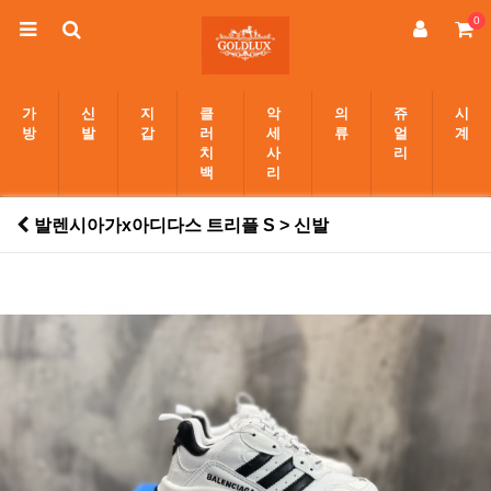
0
가
신
지
클
악
의
쥬
시
방
발
갑
러
세
류
얼
계
치
사
리
백
리
발렌시아가x아디다스 트리플 S > 신발