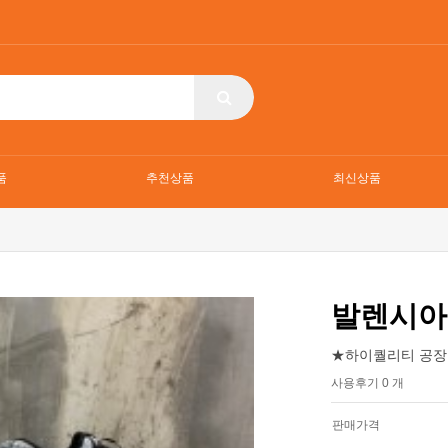
품
추천상품
최신상품
발렌시아 
★하이퀄리티 공장
사용후기 0 개
판매가격