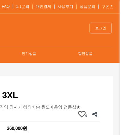
FAQ
1:1문의
개인결제
사용후기
상품문의
쿠폰존
로그인
인기상품
할인상품
3XL
직영 최저가 해외배송 원도매운영 전문샵★
0
260,000원