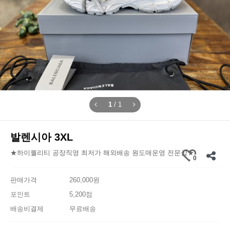
1
/
1
발렌시아 3XL
★하이퀄리티 공장직영 최저가 해외배송 원도매운영 전문샵★
0
판매가격
260,000원
포인트
5,200점
배송비결제
무료배송