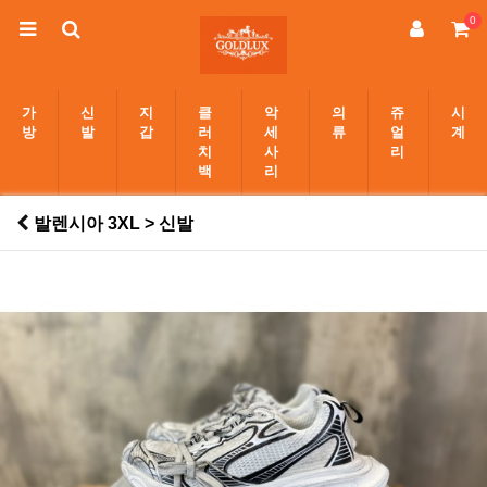
0
가
신
지
클
악
의
쥬
시
방
발
갑
러
세
류
얼
계
치
사
리
백
리
발렌시아 3XL > 신발