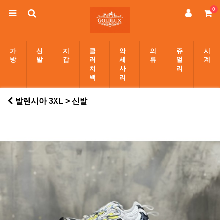
0
가
신
지
클
악
의
쥬
시
방
발
갑
러
세
류
얼
계
치
사
리
백
리
발렌시아 3XL > 신발