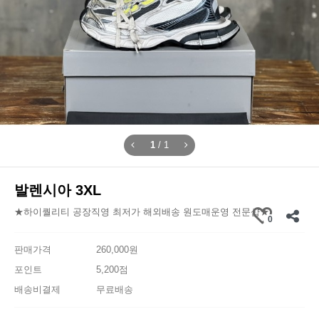
1
/
1
발렌시아 3XL
★하이퀄리티 공장직영 최저가 해외배송 원도매운영 전문샵★
0
판매가격
260,000원
포인트
5,200점
배송비결제
무료배송