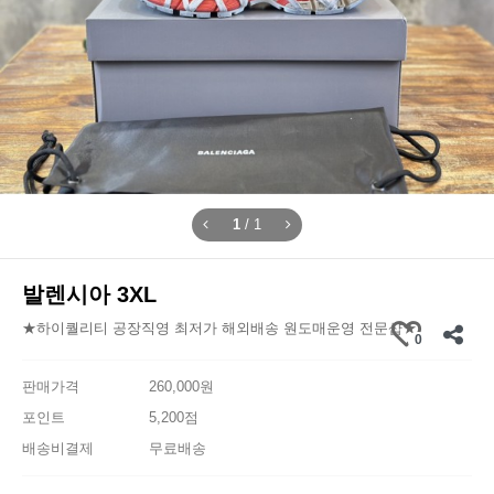
1
/
1
발렌시아 3XL
★하이퀄리티 공장직영 최저가 해외배송 원도매운영 전문샵★
0
판매가격
260,000원
포인트
5,200점
배송비결제
무료배송