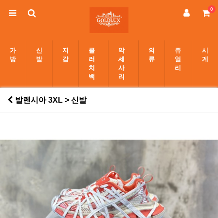
0
가
신
지
클
악
의
쥬
시
방
발
갑
러
세
류
얼
계
치
사
리
백
리
발렌시아 3XL > 신발