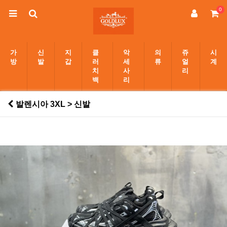
0
가
신
지
클
악
의
쥬
시
방
발
갑
러
세
류
얼
계
치
사
리
백
리
발렌시아 3XL > 신발