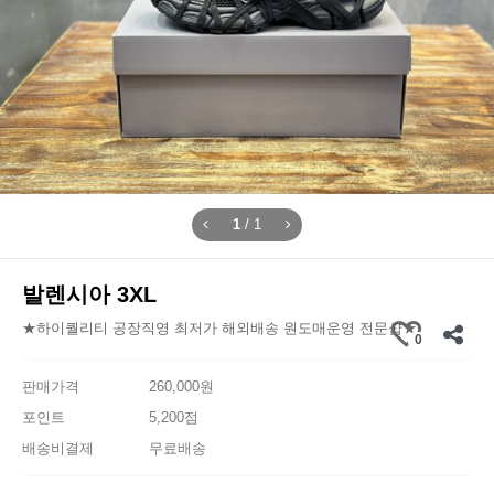
1
/
1
발렌시아 3XL
★하이퀄리티 공장직영 최저가 해외배송 원도매운영 전문샵★
0
판매가격
260,000원
포인트
5,200점
배송비결제
무료배송