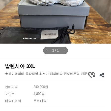
1
/
1
발렌시아 3XL
★하이퀄리티 공장직영 최저가 해외배송 원도매운영 전문샵★
0
판매가격
240,000원
포인트
4,800점
배송비결제
무료배송