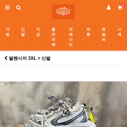
0
가
신
지
클
악
의
쥬
시
방
발
갑
러
세
류
얼
계
치
사
리
백
리
발렌시아 3XL > 신발