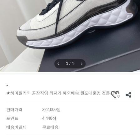
1
/
1
.
★하이퀄리티 공장직영 최저가 해외배송 원도매운영 전문샵★
0
판매가격
222,000원
포인트
4,440점
배송비결제
무료배송