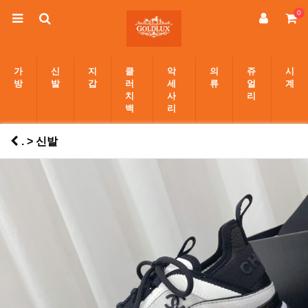
0
가
신
지
클
악
의
쥬
시
방
발
갑
러
세
류
얼
계
치
사
리
백
리
. > 신발