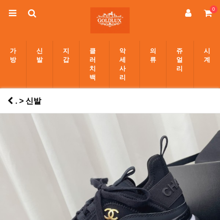
0
가
신
지
클
악
의
쥬
시
방
발
갑
러
세
류
얼
계
치
사
리
백
리
. > 신발