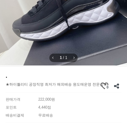
1
/
1
.
★하이퀄리티 공장직영 최저가 해외배송 원도매운영 전문샵★
0
판매가격
222,000원
포인트
4,440점
배송비결제
무료배송