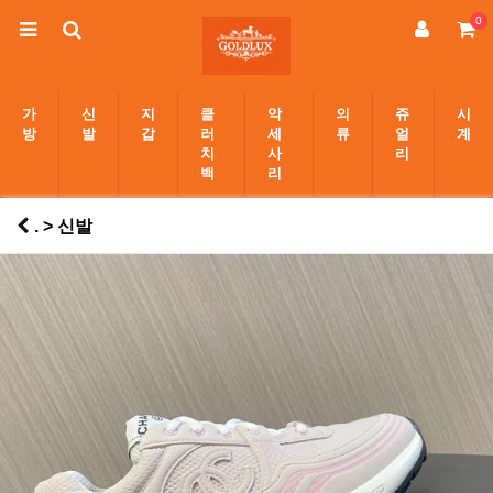
0
가
신
지
클
악
의
쥬
시
방
발
갑
러
세
류
얼
계
치
사
리
백
리
. > 신발