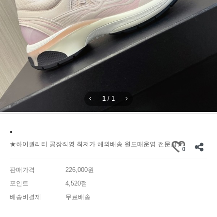
1
/
1
.
★하이퀄리티 공장직영 최저가 해외배송 원도매운영 전문샵★
0
판매가격
226,000원
포인트
4,520점
배송비결제
무료배송