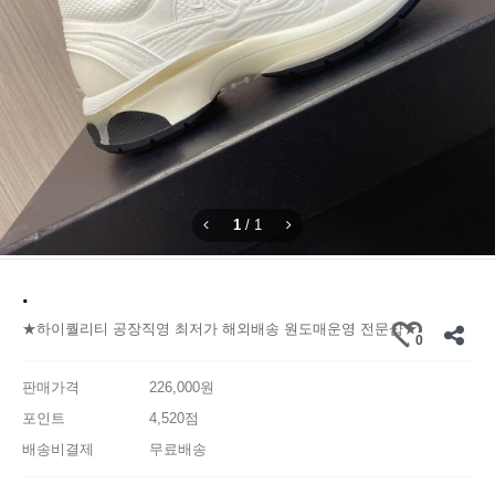
1
/
1
.
★하이퀄리티 공장직영 최저가 해외배송 원도매운영 전문샵★
0
판매가격
226,000원
포인트
4,520점
배송비결제
무료배송