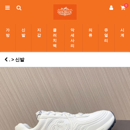
0
가
신
지
클
악
의
쥬
시
방
발
갑
러
세
류
얼
계
치
사
리
백
리
. > 신발