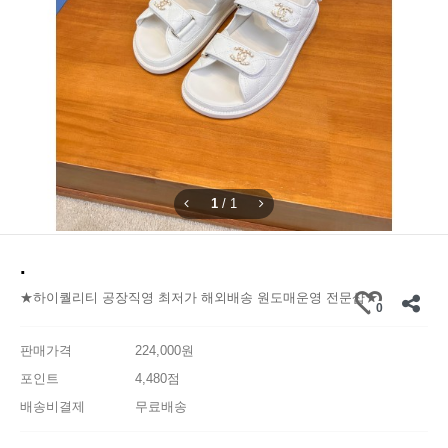
1
/
1
.
★하이퀄리티 공장직영 최저가 해외배송 원도매운영 전문샵★
0
판매가격
224,000원
포인트
4,480점
배송비결제
무료배송