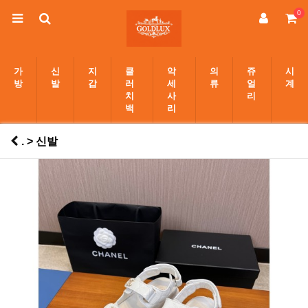
0
가
신
지
클
악
의
쥬
시
방
발
갑
러
세
류
얼
계
치
사
리
백
리
. > 신발