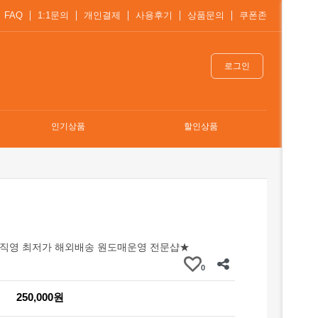
FAQ
1:1문의
개인결제
사용후기
상품문의
쿠폰존
로그인
인기상품
할인상품
직영 최저가 해외배송 원도매운영 전문샵★
0
250,000원