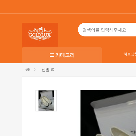
히트상
카테고리
신발