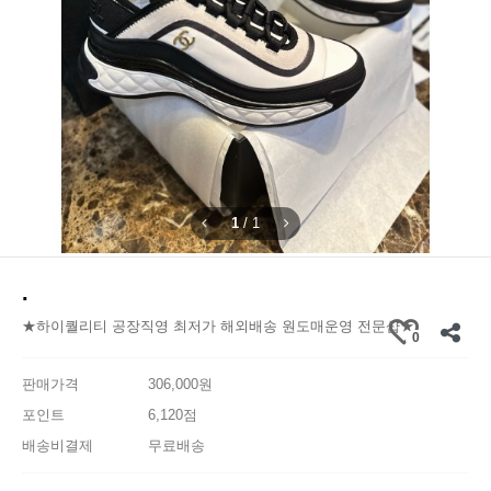
1
/
1
.
★하이퀄리티 공장직영 최저가 해외배송 원도매운영 전문샵★
0
판매가격
306,000원
포인트
6,120점
배송비결제
무료배송