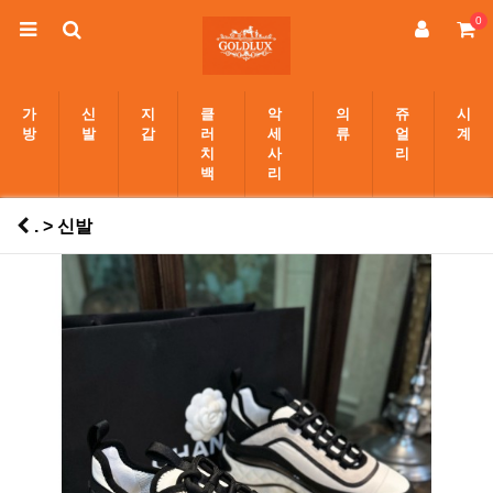
0
가
신
지
클
악
의
쥬
시
방
발
갑
러
세
류
얼
계
치
사
리
백
리
. > 신발