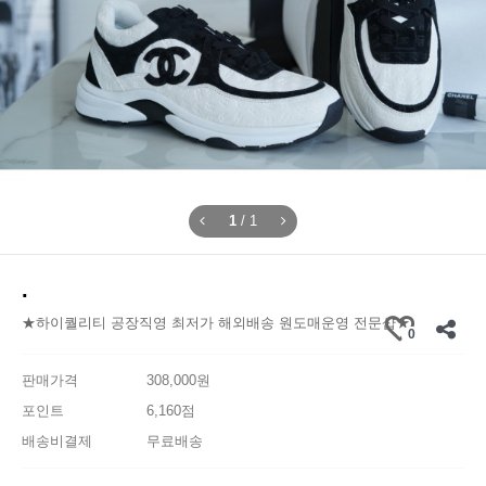
1
/
1
.
★하이퀄리티 공장직영 최저가 해외배송 원도매운영 전문샵★
0
판매가격
308,000원
포인트
6,160점
배송비결제
무료배송