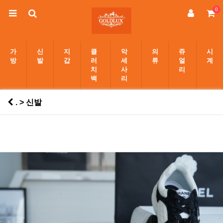
0
가
신
지
클
악
의
쥬
시
방
발
갑
러
세
류
얼
계
치
사
리
백
리
. > 신발