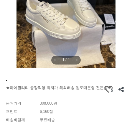
1
/
1
.
★하이퀄리티 공장직영 최저가 해외배송 원도매운영 전문샵★
0
판매가격
308,000원
포인트
6,160점
배송비결제
무료배송