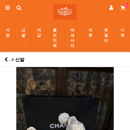
0
가
신
지
클
악
의
쥬
시
방
발
갑
러
세
류
얼
계
치
사
리
백
리
. > 신발