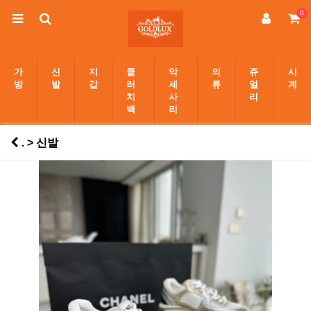
0
가
신
지
클
악
의
쥬
시
방
발
갑
러
세
류
얼
계
치
사
리
백
리
. > 신발