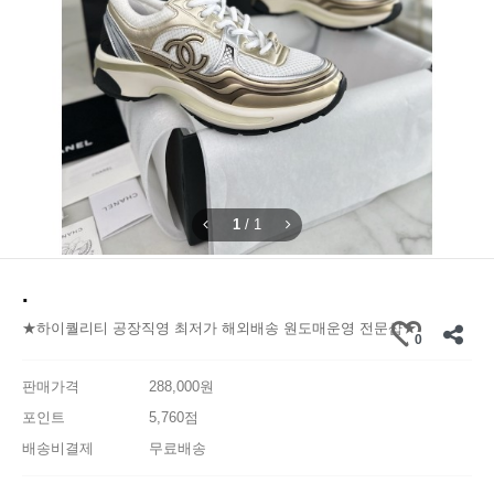
1
/
1
.
★하이퀄리티 공장직영 최저가 해외배송 원도매운영 전문샵★
0
판매가격
288,000원
포인트
5,760점
배송비결제
무료배송