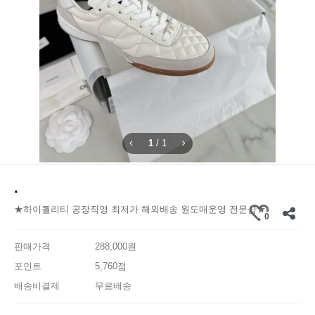
1
/
1
.
★하이퀄리티 공장직영 최저가 해외배송 원도매운영 전문샵★
0
판매가격
288,000원
포인트
5,760점
배송비결제
무료배송