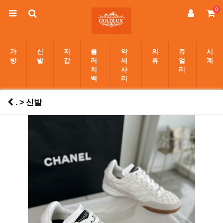
0
가
신
지
클
악
의
쥬
시
방
발
갑
러
세
류
얼
계
치
사
리
백
리
. > 신발