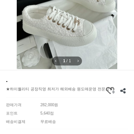
1
/
1
.
★하이퀄리티 공장직영 최저가 해외배송 원도매운영 전문샵★
0
판매가격
282,000원
포인트
5,640점
배송비결제
무료배송