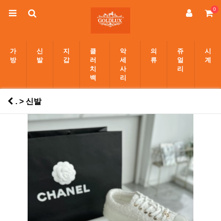
0
가
신
지
클
악
의
쥬
시
방
발
갑
러
세
류
얼
계
치
사
리
백
리
. > 신발