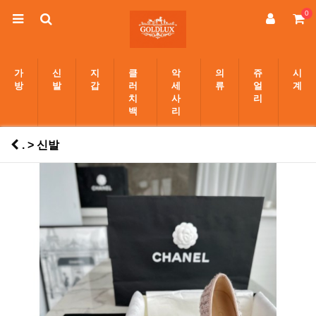
0
가
신
지
클
악
의
쥬
시
방
발
갑
러
세
류
얼
계
치
사
리
백
리
. > 신발