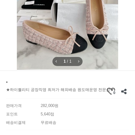
1
/
1
.
★하이퀄리티 공장직영 최저가 해외배송 원도매운영 전문샵★
0
판매가격
282,000원
포인트
5,640점
배송비결제
무료배송