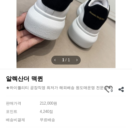
1
/
1
알렉산더 맥퀸
★하이퀄리티 공장직영 최저가 해외배송 원도매운영 전문샵★
0
판매가격
212,000원
포인트
4,240점
배송비결제
무료배송