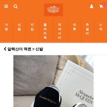
0
가
신
지
클
악
의
쥬
시
방
발
갑
러
세
류
얼
계
치
사
리
백
리
알렉산더 맥퀸 > 신발