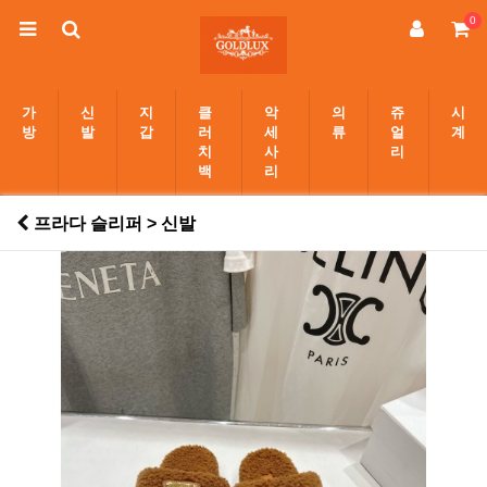
0
가
신
지
클
악
의
쥬
시
방
발
갑
러
세
류
얼
계
치
사
리
백
리
프라다 슬리퍼 > 신발