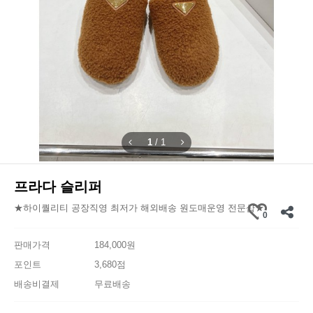
1
/
1
프라다 슬리퍼
★하이퀄리티 공장직영 최저가 해외배송 원도매운영 전문샵★
0
판매가격
184,000원
포인트
3,680점
배송비결제
무료배송