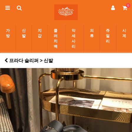
0
가
신
지
클
악
의
쥬
시
방
발
갑
러
세
류
얼
계
치
사
리
백
리
프라다 슬리퍼 > 신발