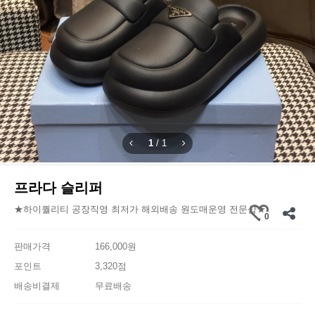
1
/
1
프라다 슬리퍼
★하이퀄리티 공장직영 최저가 해외배송 원도매운영 전문샵★
0
판매가격
166,000원
포인트
3,320점
배송비결제
무료배송