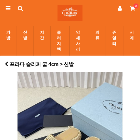
0
가
신
지
클
악
의
쥬
시
방
발
갑
러
세
류
얼
계
치
사
리
백
리
프라다 슬리퍼 굽 4cm > 신발