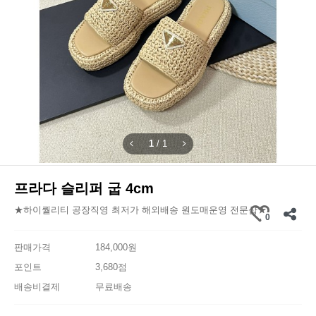
1
/
1
프라다 슬리퍼 굽 4cm
★하이퀄리티 공장직영 최저가 해외배송 원도매운영 전문샵★
0
판매가격
184,000원
포인트
3,680점
배송비결제
무료배송