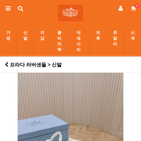
0
가
신
지
클
악
의
쥬
시
방
발
갑
러
세
류
얼
계
치
사
리
백
리
프라다 러버샌들 > 신발