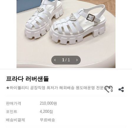
1
/
1
프라다 러버샌들
★하이퀄리티 공장직영 최저가 해외배송 원도매운영 전문샵★
0
판매가격
210,000원
포인트
4,200점
배송비결제
무료배송