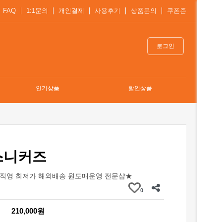
FAQ
1:1문의
개인결제
사용후기
상품문의
쿠폰존
로그인
인기상품
할인상품
스니커즈
직영 최저가 해외배송 원도매운영 전문샵★
0
210,000원