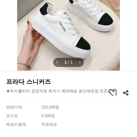
1
/
1
프라다 스니커즈
★하이퀄리티 공장직영 최저가 해외배송 원도매운영 전문샵★
0
판매가격
210,000원
포인트
4,200점
배송비결제
무료배송