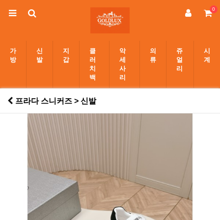
0
가
신
지
클
악
의
쥬
시
방
발
갑
러
세
류
얼
계
치
사
리
백
리
프라다 스니커즈 > 신발