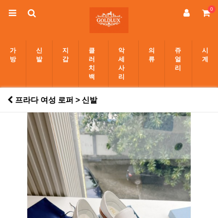
0
가
신
지
클
악
의
쥬
시
방
발
갑
러
세
류
얼
계
치
사
리
백
리
프라다 여성 로퍼 > 신발