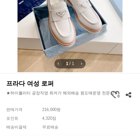
1
/
1
프라다 여성 로퍼
★하이퀄리티 공장직영 최저가 해외배송 원도매운영 전문샵★
0
판매가격
216,000원
포인트
4,320점
배송비결제
무료배송