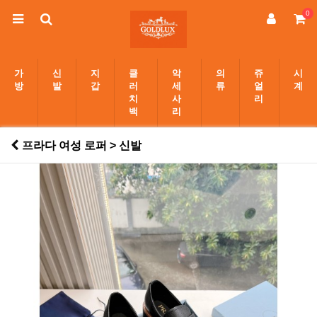
0
가
신
지
클
악
의
쥬
시
방
발
갑
러
세
류
얼
계
치
사
리
백
리
프라다 여성 로퍼 > 신발