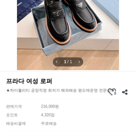
1
/
1
프라다 여성 로퍼
★하이퀄리티 공장직영 최저가 해외배송 원도매운영 전문샵★
0
판매가격
216,000원
포인트
4,320점
배송비결제
무료배송