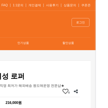
FAQ
1:1문의
개인결제
사용후기
상품문의
쿠폰존
로그인
인기상품
할인상품
여성 로퍼
직영 최저가 해외배송 원도매운영 전문샵★
0
216,000원