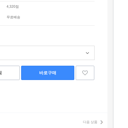
4,320점
무료배송
니
바로구매
다음 상품