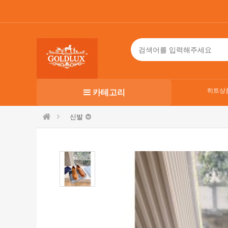
히트상
카테고리
신발