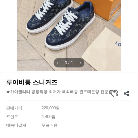
1
/
1
루이비통 스니커즈
★하이퀄리티 공장직영 최저가 해외배송 원도매운영 전문샵★
0
판매가격
220,000원
포인트
4,400점
배송비결제
무료배송