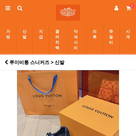
0
가
신
지
클
악
의
쥬
시
방
발
갑
러
세
류
얼
계
치
사
리
백
리
루이비통 스니커즈 > 신발