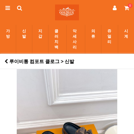
0
가
신
지
클
악
의
쥬
시
방
발
갑
러
세
류
얼
계
치
사
리
백
리
루이비통 컴포트 클로그 > 신발