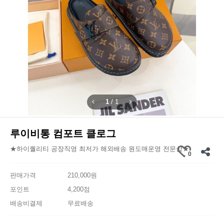
1
/
1
루이비통 컴포트 클로그
★하이퀄리티 공장직영 최저가 해외배송 원도매운영 전문샵★
0
판매가격
210,000원
포인트
4,200점
배송비결제
무료배송