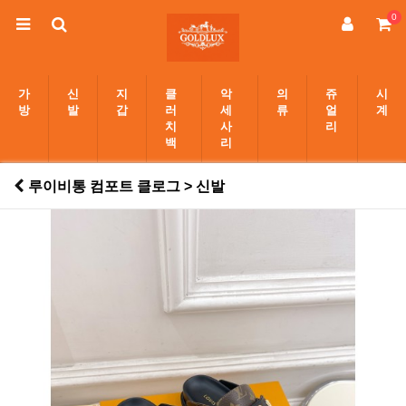
0
가
신
지
클
악
의
쥬
시
방
발
갑
러
세
류
얼
계
치
사
리
백
리
루이비통 컴포트 클로그 > 신발