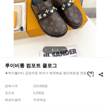
1
/
1
루이비통 컴포트 클로그
★하이퀄리티 공장직영 최저가 해외배송 원도매운영 전문샵★
0
판매가격
210,000원
포인트
4,200점
배송비결제
무료배송