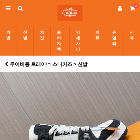
0
가
신
지
클
악
의
쥬
시
방
발
갑
러
세
류
얼
계
치
사
리
백
리
루이비통 트레이너 스니커즈 > 신발