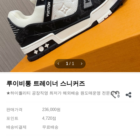
1
/
1
루이비통 트레이너 스니커즈
★하이퀄리티 공장직영 최저가 해외배송 원도매운영 전문샵★
0
판매가격
236,000원
포인트
4,720점
배송비결제
무료배송