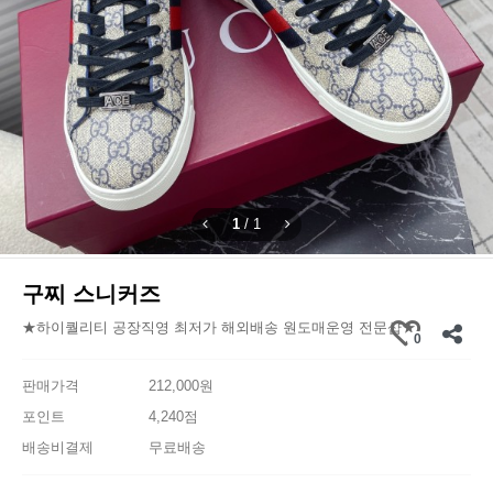
1
/
1
구찌 스니커즈
★하이퀄리티 공장직영 최저가 해외배송 원도매운영 전문샵★
0
판매가격
212,000원
포인트
4,240점
배송비결제
무료배송