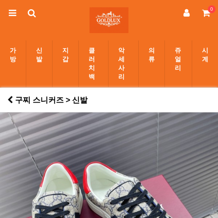
0
가
신
지
클
악
의
쥬
시
방
발
갑
러
세
류
얼
계
치
사
리
백
리
구찌 스니커즈 > 신발