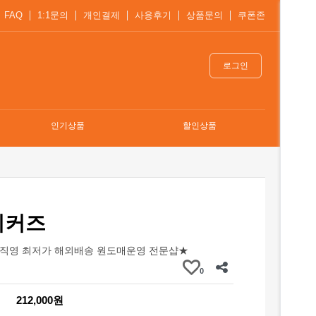
FAQ
1:1문의
개인결제
사용후기
상품문의
쿠폰존
로그인
인기상품
할인상품
니커즈
직영 최저가 해외배송 원도매운영 전문샵★
0
212,000원