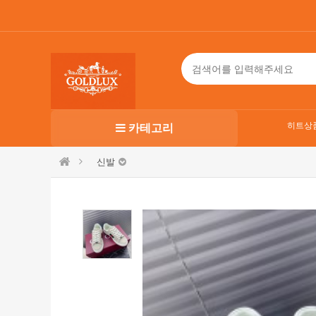
히트상
카테고리
신발