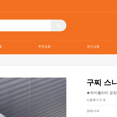
품
추천상품
최신상품
구찌 스
★하이퀄리티 공장
사용후기 0 개
판매가격