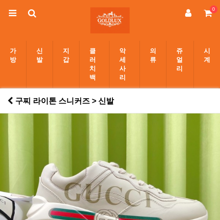
0
가
신
지
클
악
의
쥬
시
방
발
갑
러
세
류
얼
계
치
사
리
백
리
구찌 라이톤 스니커즈 > 신발