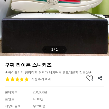
1
/
1
구찌 라이톤 스니커즈
★하이퀄리티 공장직영 최저가 해외배송 원도매운영 전문샵★
사용후기 0 개
0
판매가격
230,000원
포인트
4,600점
배송비결제
무료배송