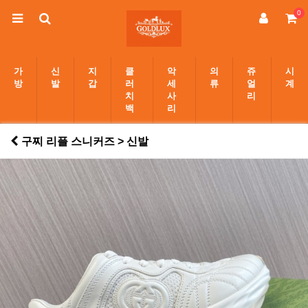
0
가
신
지
클
악
의
쥬
시
방
발
갑
러
세
류
얼
계
치
사
리
백
리
구찌 리플 스니커즈 > 신발