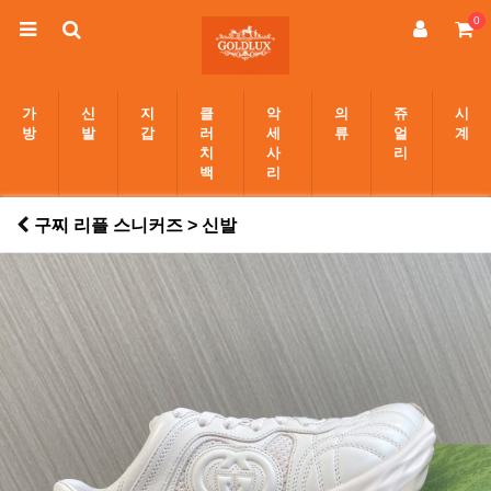
0
가
신
지
클
악
의
쥬
시
방
발
갑
러
세
류
얼
계
치
사
리
백
리
구찌 리플 스니커즈 > 신발