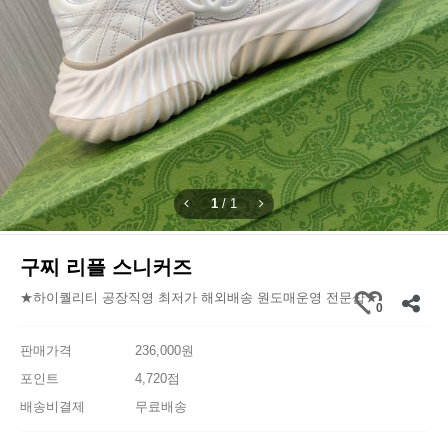
1
/
1
구찌 리플 스니커즈
★하이퀄리티 공장직영 최저가 해외배송 원도매운영 전문샵★
0
판매가격
236,000원
포인트
4,720점
배송비결제
무료배송