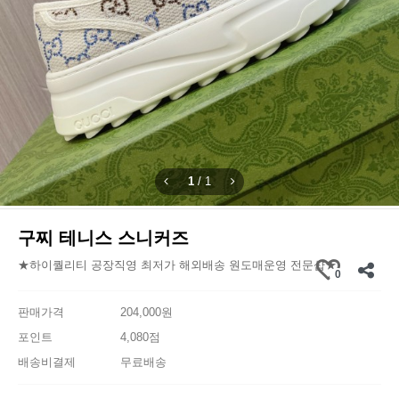
1
/
1
구찌 테니스 스니커즈
★하이퀄리티 공장직영 최저가 해외배송 원도매운영 전문샵★
0
판매가격
204,000원
포인트
4,080점
배송비결제
무료배송