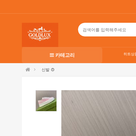
히트상
카테고리
신발