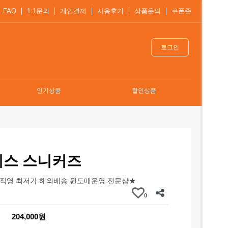
FAQ
1:1문의
개인결제
사용후기
상품문의
쿠폰존
로그인
인기상품
할인상품
니스 스니커즈
직영 최저가 해외배송 원도매운영 전문샵★
0
204,000원