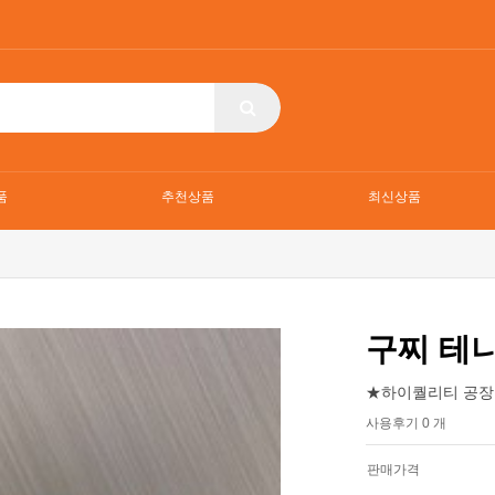
품
추천상품
최신상품
구찌 테
★하이퀄리티 공장
사용후기 0 개
판매가격