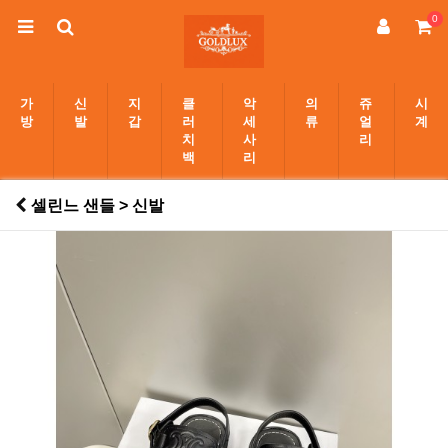
0
가
신
지
클
악
의
쥬
시
방
발
갑
러
세
류
얼
계
치
사
리
백
리
셀린느 샌들 > 신발