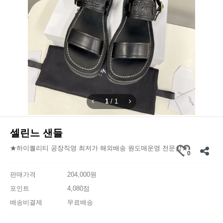
1
/
1
셀린느 샌들
★하이퀄리티 공장직영 최저가 해외배송 원도매운영 전문샵★
0
판매가격
204,000원
포인트
4,080점
배송비결제
무료배송