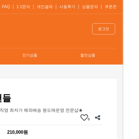
FAQ
1:1문의
개인결제
사용후기
상품문의
쿠폰존
로그인
인기상품
할인상품
샌들
직영 최저가 해외배송 원도매운영 전문샵★
0
210,000원