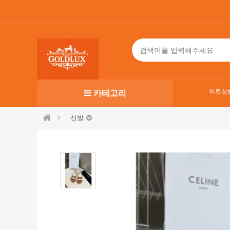
히트상
카테고리
신발