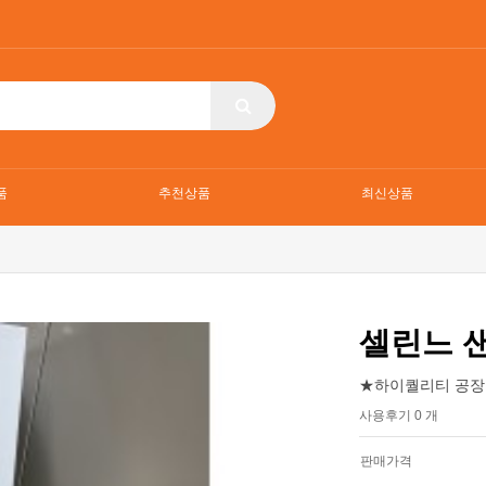
품
추천상품
최신상품
셀린느 
★하이퀄리티 공장
사용후기 0 개
판매가격