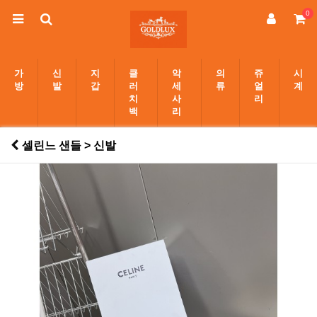
0
가
신
지
클
악
의
쥬
시
방
발
갑
러
세
류
얼
계
치
사
리
백
리
셀린느 샌들 > 신발