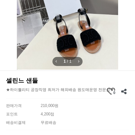
1
/
1
셀린느 샌들
★하이퀄리티 공장직영 최저가 해외배송 원도매운영 전문샵★
0
판매가격
210,000원
포인트
4,200점
배송비결제
무료배송