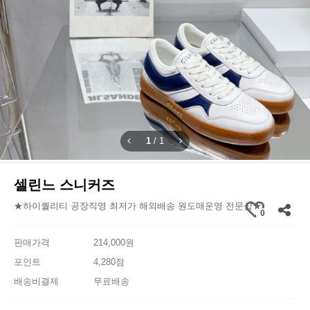
1
/
1
셀린느 스니커즈
★하이퀄리티 공장직영 최저가 해외배송 원도매운영 전문샵★
0
판매가격
214,000원
포인트
4,280점
배송비결제
무료배송