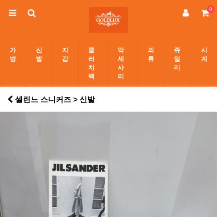
0
가
신
지
클
악
의
쥬
시
방
발
갑
러
세
류
얼
계
치
사
리
백
리
셀린느 스니커즈 > 신발