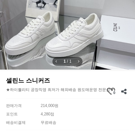
1
/
1
셀린느 스니커즈
★하이퀄리티 공장직영 최저가 해외배송 원도매운영 전문샵★
0
판매가격
214,000원
포인트
4,280점
배송비결제
무료배송