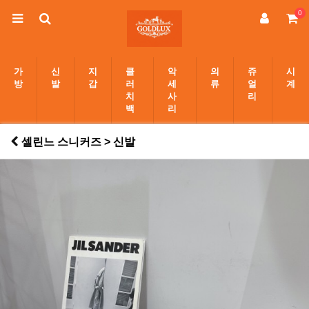
0
가
신
지
클
악
의
쥬
시
방
발
갑
러
세
류
얼
계
치
사
리
백
리
셀린느 스니커즈 > 신발